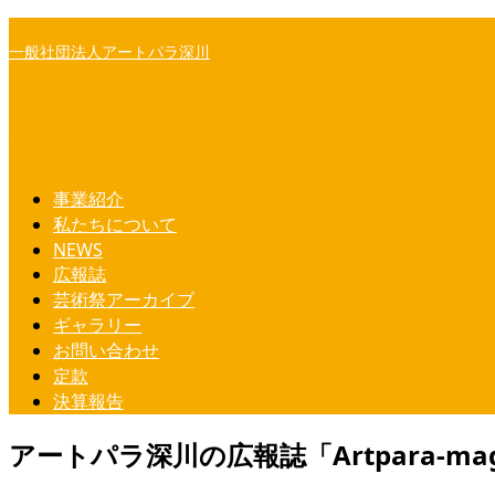
コ
一般社団法人アートパラ深川
ン
テ
ン
ツ
メニュー
へ
ス
事業紹介
キ
私たちについて
ッ
NEWS
プ
広報誌
芸術祭アーカイブ
ギャラリー
お問い合わせ
定款
決算報告
アートパラ深川の広報誌「Artpara-maga