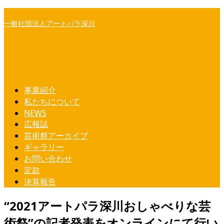
コ
一般社団法人アートパラ深川
ン
テ
ン
ツ
メニュー
へ
ス
事業紹介
キ
私たちについて
ッ
NEWS
プ
広報誌
芸術祭アーカイブ
ギャラリー
お問い合わせ
定款
決算報告
“2021アートパラ深川おしゃべりな芸
術祭”の記者発表をオンラインにて行い