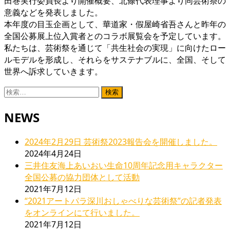
田巻実行委員長より開催概要、北條代表理事より同芸術祭の
意義などを発表しました。
本年度の目玉企画として、華道家・假屋崎省吾さんと昨年の
全国公募展上位入賞者とのコラボ展覧会を予定しています。
私たちは、芸術祭を通じて「共生社会の実現」に向けたロー
ルモデルを形成し、それらをサステナブルに、全国、そして
世界へ訴求していきます。
検
索:
NEWS
2024年2月29日 芸術祭2023報告会を開催しました。
2024年4月24日
三井住友海上あいおい生命10周年記念用キャラクター
全国公募の協力団体として活動
2021年7月12日
“2021アートパラ深川おしゃべりな芸術祭”の記者発表
をオンラインにて行いました。
2021年7月12日